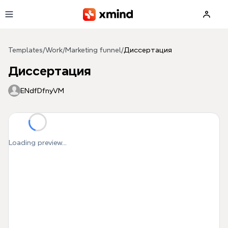
Skip to main content
Templates
/
Work
/
Marketing funnel
/
Диссертация
Диссертация
ENdfDfnyVM
Loading preview...