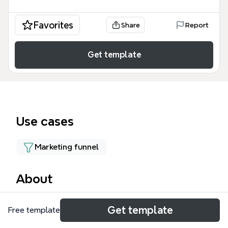
Favorites
Share
Report
Get template
Use cases
Marketing funnel
About
Этот шаблон Диссертация представляет собой
Get template
Free template
детальную структуру вебинарной воронки,
охватывающую 22 узла для систематизации