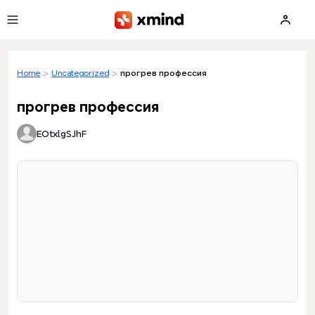
Skip to main content
Home
>
Uncategorized
>
прогрев профессия
прогрев профессия
EOtxlgSJhF
Loading preview...