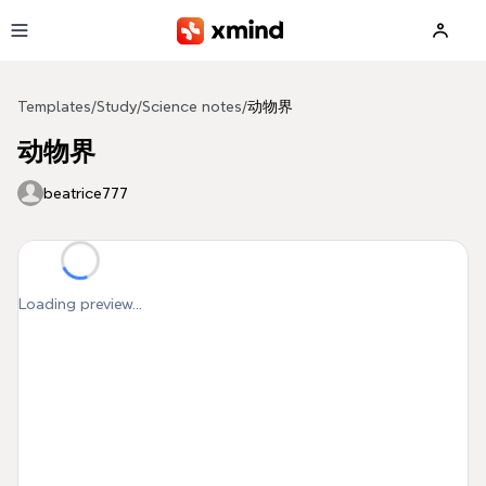
Skip to main content
Templates
/
Study
/
Science notes
/
动物界
动物界
beatrice777
Loading preview...