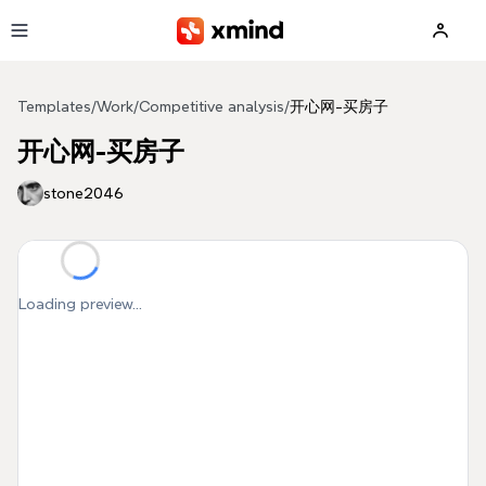
Skip to main content
Templates
/
Work
/
Competitive analysis
/
开心网-买房子
开心网-买房子
stone2046
Loading preview...