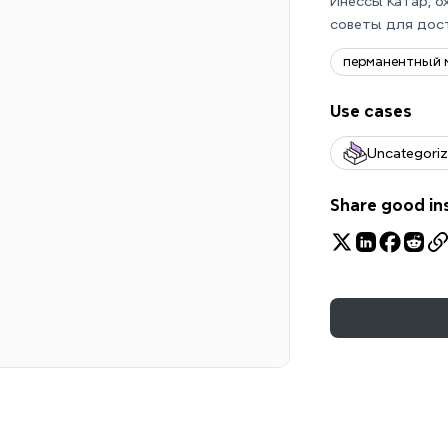
Инессы Катар, о
советы для дост
перманентный 
Use cases
Uncategori
Share good in