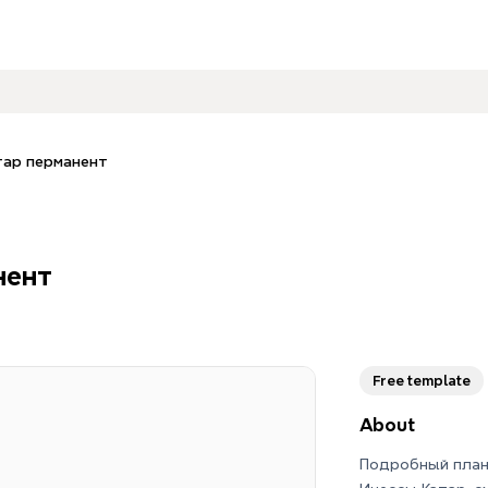
тар перманент
нент
Free template
About
Подробный план