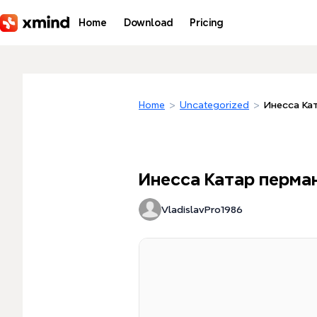
Skip to main content
Home
Download
Pricing
Home
>
Uncategorized
>
Инесса Ка
Инесса Катар перма
VladislavPro1986