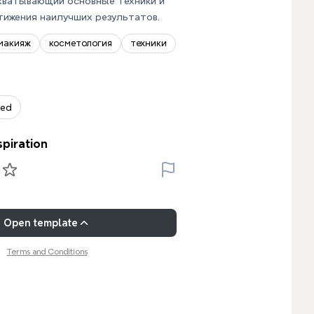
хватывающий основные техники и
ижения наилучших результатов.
макияж
косметология
техники
zed
spiration
Open template
Terms and Conditions