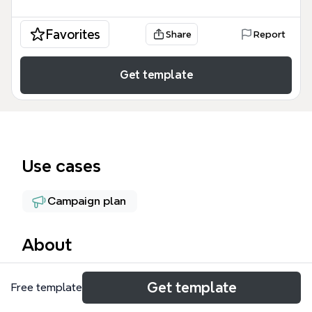
Favorites
Share
Report
Get template
Use cases
Campaign plan
About
УТП для лендоса ПЦ — это профессиональный
Get template
Free template
инструмент для разработки структуры лендинга,
ориентированный на создание сильного оффера