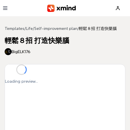
Skip to main content
Templates
/
Life
/
Self-improvement plan
/
輕鬆８招 打造快樂腦
輕鬆８招 打造快樂腦
BigELK176
Loading preview...