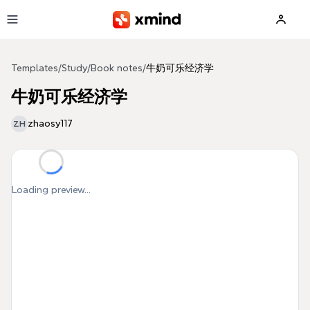
Skip to main content
Templates
/
Study
/
Book notes
/
牛奶可乐经济学
牛奶可乐经济学
zhaosy117
ZH
Loading preview...