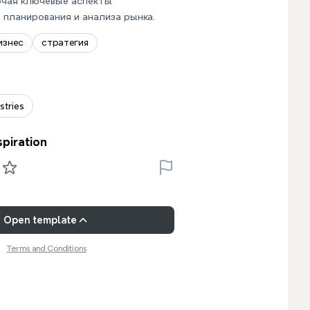
ючая ключевые аспекты
 планирования и анализа рынка.
изнес
стратегия
stries
spiration
Open template
Terms and Conditions