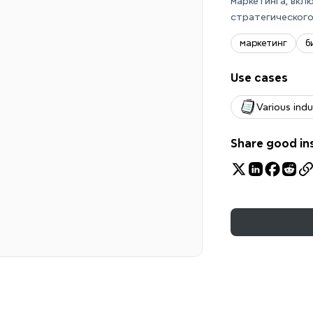
маркетинга, вкл
стратегического
маркетинг
б
Use cases
Various indu
Share good in