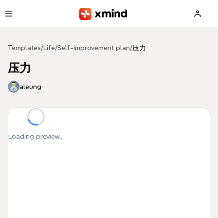
Skip to main content
Templates
/
Life
/
Self-improvement plan
/
压力
压力
aleung
Loading preview...