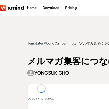
Skip to main content
Home
Download
Pricing
Templates
/
Work
/
Campaign plan
/
メルマガ集客につ
メルマガ集客につな
YONGSUK CHO
Loading preview...