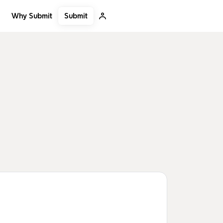
Submit
Why Submit