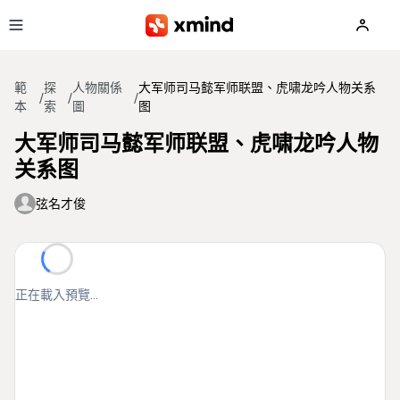
跳到主要內容
範
探
人物關係
大军师司马懿军师联盟、虎啸龙吟人物关系
/
/
/
本
索
圖
图
大军师司马懿军师联盟、虎啸龙吟人物
关系图
弦名才俊
正在載入預覽...