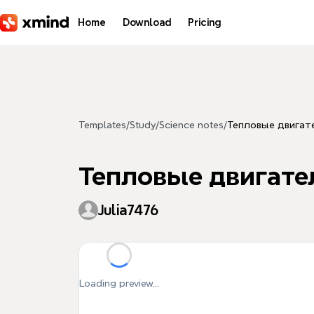
Skip to main content
Home
Download
Pricing
Templates
/
Study
/
Science notes
/
Тепловые двигат
Тепловые двигате
Julia7476
Loading preview...