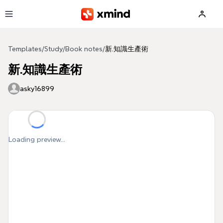
Skip to main content
Templates
/
Study
/
Book notes
/
新.知識生產術
新.知識生產術
asky16899
Loading preview...