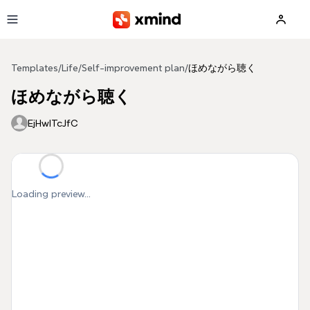
Skip to main content
Templates
/
Life
/
Self-improvement plan
/
ほめながら聴く
ほめながら聴く
EjHwITcJfC
Loading preview...