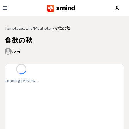
Skip to main content
Templates
/
Life
/
Meal plan
/
食欲の秋
食欲の秋
liu yi
Loading preview...