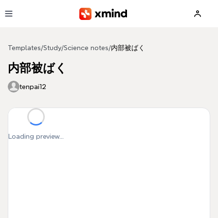
Skip to main content
Templates
/
Study
/
Science notes
/
内部被ばく
内部被ばく
tenpai12
Loading preview...