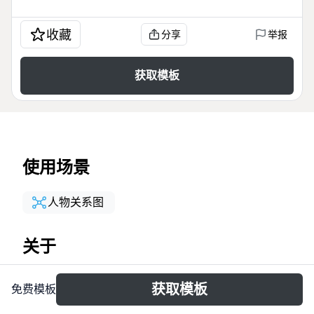
收藏
分享
举报
获取模板
使用场景
人物关系图
关于
『ブレイヴガール相関図』は、579のノードで構成さ
获取模板
免费模板
れた大規模なキャラクター相関図テンプレートです。
ブラン東方面軍、フィーネ騎士団、ヴァーミル黒騎士