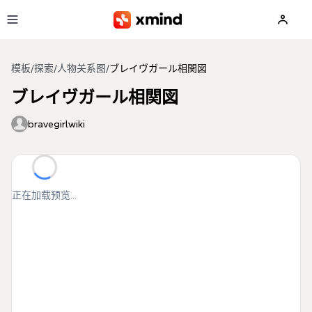
跳到主要内容
模板
/
探索
/
人物关系图
/
ブレイヴガール相関図
ブレイヴガール相関図
bravegirlwiki
正在加载预览...