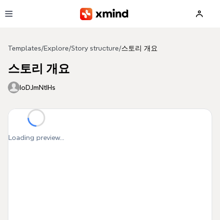
Skip to main content
Templates
/
Explore
/
Story structure
/
스토리 개요
스토리 개요
IoDJmNtIHs
Loading preview...