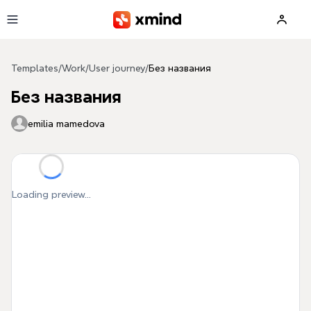
Skip to main content
Templates
/
Work
/
User journey
/
Без названия
Без названия
emilia mamedova
Loading preview...