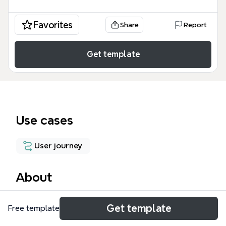
Favorites
Share
Report
Get template
Use cases
User journey
About
Этот шаблон Без названия представляет собой
Get template
Free template
детальную схему пользовательского пути (User
Flow) при первом взаимодействии с