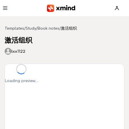
Skip to main content
Templates
/
Study
/
Book notes
/
激活组织
激活组织
lxx1122
Loading preview...