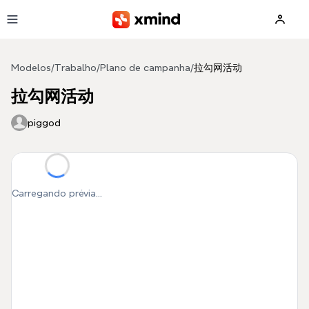
Pular para o conteúdo principal
Modelos
/
Trabalho
/
Plano de campanha
/
拉勾网活动
拉勾网活动
piggod
Carregando prévia...