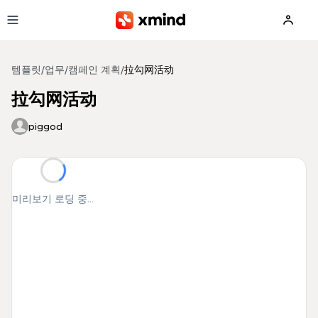
본문으로 건너뛰기
템플릿
/
업무
/
캠페인 계획
/
拉勾网活动
拉勾网活动
piggod
미리보기 로딩 중...