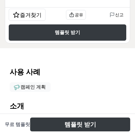
즐겨찾기
공유
신고
템플릿 받기
사용 사례
캠페인 계획
소개
拉勾网活动模板是Xmind上一份专为互联网招聘平台活
템플릿 받기
무료 템플릿
动策划设计的思维导图，涵盖从合同签订到投放复盘的
全流程，包含130个节点。模板以'准备阶段'、'投放阶