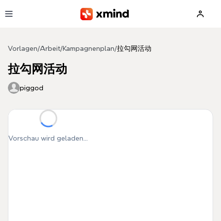
Zum Hauptinhalt springen
Vorlagen
/
Arbeit
/
Kampagnenplan
/
拉勾网活动
拉勾网活动
piggod
Vorschau wird geladen...