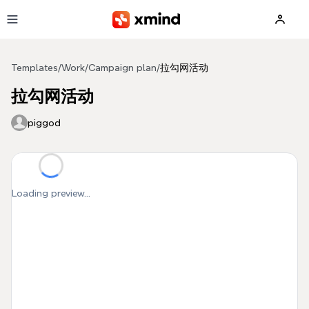
Skip to main content
Templates
/
Work
/
Campaign plan
/
拉勾网活动
拉勾网活动
piggod
Loading preview...