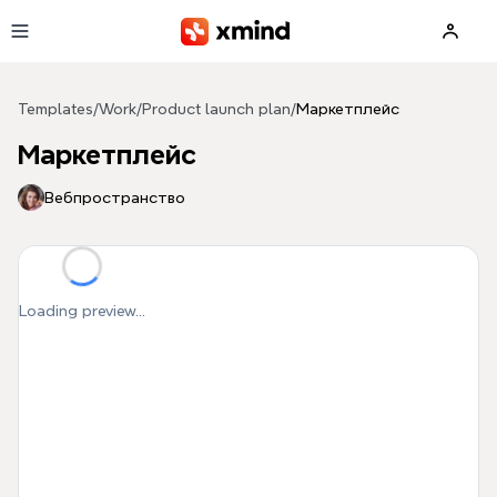
Skip to main content
Templates
/
Work
/
Product launch plan
/
Маркетплейс
Маркетплейс
Вебпространство
Loading preview...