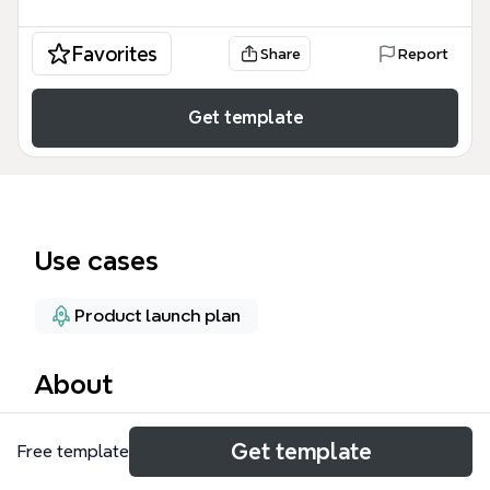
Favorites
Share
Report
Get template
Use cases
Product launch plan
About
Шаблон Маркетплейс представляет собой
Get template
Free template
комплексный план для запуска e-commerce
платформы, охватывающий 149 узлов