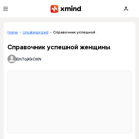
Skip to main content
Home
>
Uncategorized
>
Справочник успешной женщины
Справочник успешной женщины
EmTojKkOXN
Loading preview...