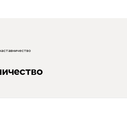
наставничество
ничество