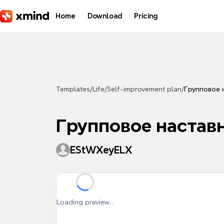
Skip to main content
Home
Download
Pricing
Templates
/
Life
/
Self-improvement plan
/
Групповое 
Групповое настав
EStWXeyELX
Loading preview...