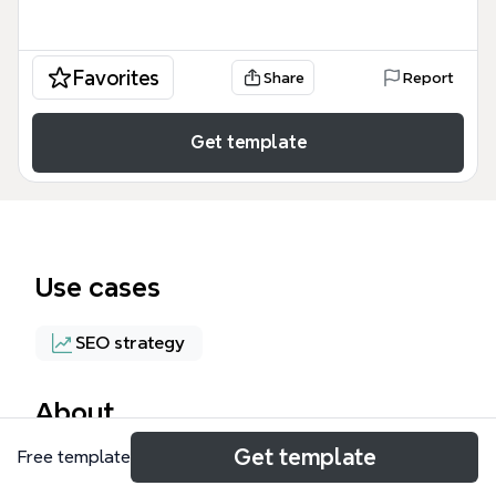
Favorites
Share
Report
Get template
Use cases
SEO strategy
About
Get template
Free template
Ментальная карта «Краснодар тратуарная
плитка» содержит более 700 узлов и охватывает