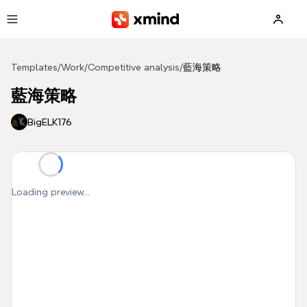
Skip to main content
Templates
/
Work
/
Competitive analysis
/
藍海策略
藍海策略
BigELK176
Loading preview...