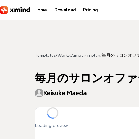
Skip to main content
Home
Download
Pricing
Templates
/
Work
/
Campaign plan
/
毎月のサロンオフ
毎月のサロンオファ
Keisuke Maeda
Loading preview...