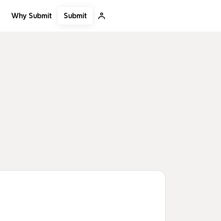
Submit
Why Submit