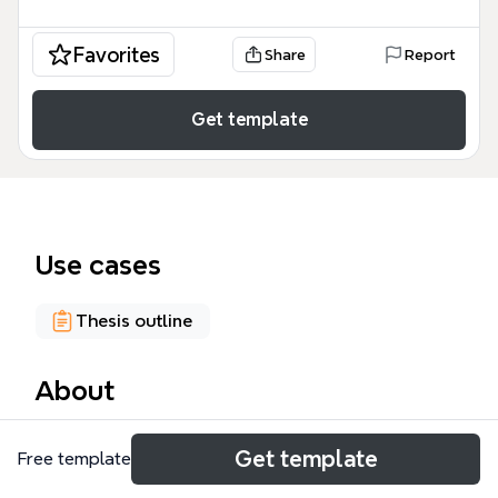
Favorites
Share
Report
Get template
Use cases
Thesis outline
About
知識管理系統（KMS）是企業在知識經濟時代提升競爭
Get template
Free template
力的核心工具，這份86節點的知識管理系統心智圖涵
蓋從理論基礎到實務案例的完整架構。模板由七大章節