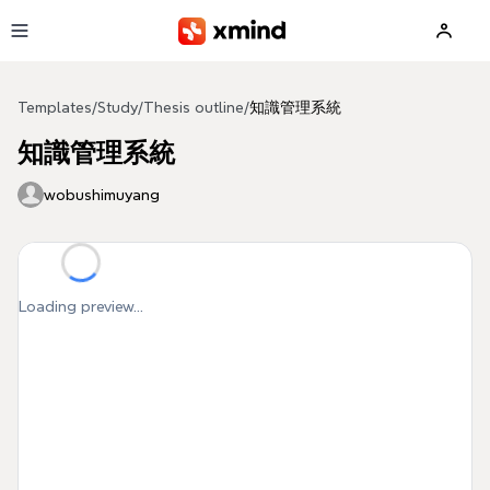
Skip to main content
Templates
/
Study
/
Thesis outline
/
知識管理系統
知識管理系統
wobushimuyang
Loading preview...