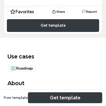
Favorites
Share
Report
Get template
Use cases
Roadmap
About
长河机械规划是一份面向机械制造企业厂房建设与投产
Get template
Free template
筹备的思维导图模板，覆盖厂房建设、生产准备、营销
工作三大板块共82个节点。模板以'长河机械规划'为根