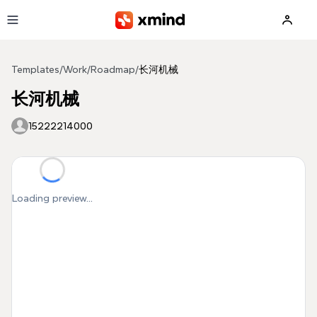
Skip to main content
Templates
/
Work
/
Roadmap
/
长河机械
长河机械
15222214000
Loading preview...