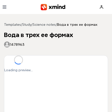
Skip to main content
Templates
/
Study
/
Science notes
/
Вода в трех ее формах
Вода в трех ее формах
1478963
Loading preview...