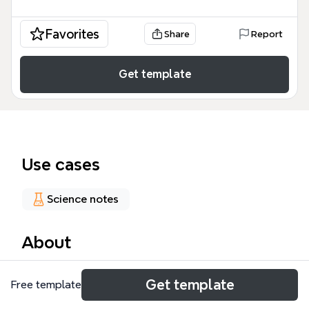
Favorites
Share
Report
Get template
Use cases
Science notes
About
Эта карта объясняет круговорот воды в
Get template
Free template
природе, охватывая три основных состояния:
жидкость, твердое тело и пар. Включает 7 узлов,