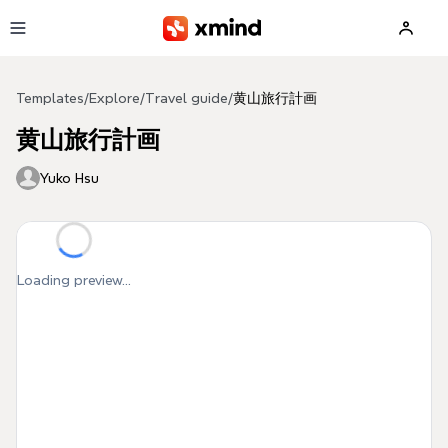
Skip to main content
Templates
/
Explore
/
Travel guide
/
黄山旅行計画
黄山旅行計画
Yuko Hsu
Loading preview...