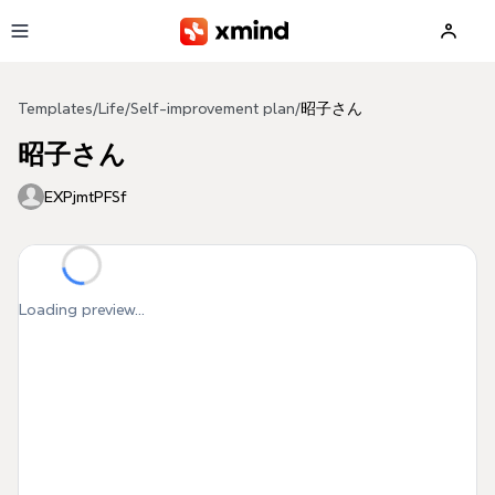
Skip to main content
Templates
/
Life
/
Self-improvement plan
/
昭子さん
昭子さん
EXPjmtPFSf
Loading preview...