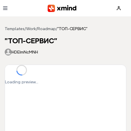
Skip to main content
Templates
/
Work
/
Roadmap
/
"ТОП-СЕРВИС"
"ТОП-СЕРВИС"
HDEImNcMNH
Loading preview...