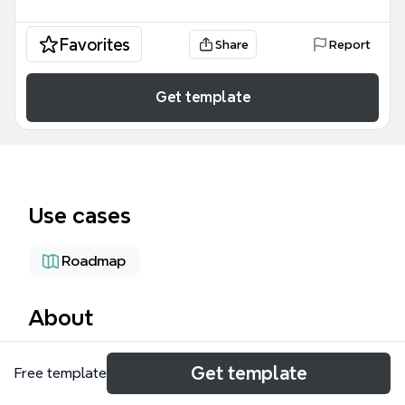
Favorites
Share
Report
Get template
Use cases
Roadmap
About
Шаблон ТОП-СЕРВИС представляет собой
Get template
Free template
комплексный план управления проектом по
разработке имиджевого B2B сайта,