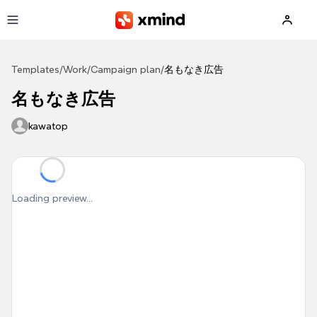
Skip to main content
Templates
/
Work
/
Campaign plan
/
名もなき広告
名もなき広告
kawatop
Loading preview...