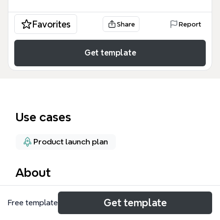
Favorites
Share
Report
Get template
Use cases
Product launch plan
About
Этот шаблон интеллект-карты «С чего
Get template
Free template
стартовать?» представляет собой комплексный
план запуска бизнес-проекта, охватывающий 8