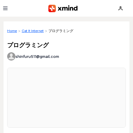
Skip to main content
Home
>
Cat It Internet
>
プログラミング
プログラミング
shinfuru511@gmail.com
Loading preview...