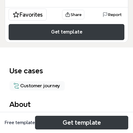
Favorites
Share
Report
Get template
Use cases
Customer journey
About
Этот шаблон Xmind представляет собой
Get template
Free template
детальный сценарий чат-бота для
автоматизации обработки первичных заявок в