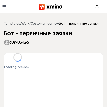
Skip to main content
Templates
/
Work
/
Customer journey
/
Бот - первичные заявки
Бот - первичные заявки
EUfYULVjzQ
Loading preview...