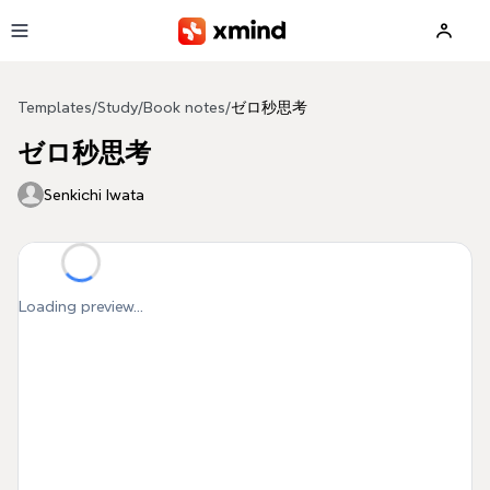
Skip to main content
Templates
/
Study
/
Book notes
/
ゼロ秒思考
ゼロ秒思考
Senkichi Iwata
Loading preview...