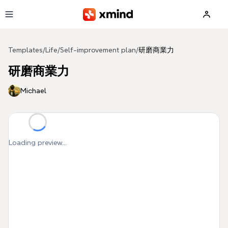
Skip to main content
Templates
/
Life
/
Self-improvement plan
/
研磨商業力
研磨商業力
Michael
Loading preview...