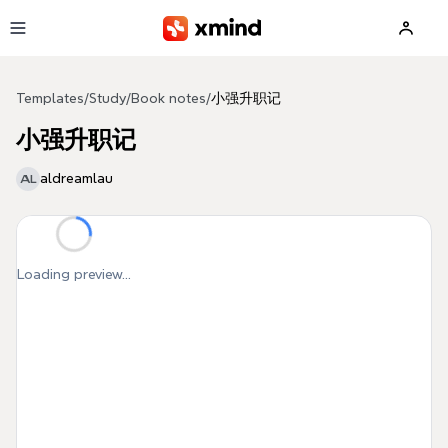
Skip to main content
Templates
/
Study
/
Book notes
/
小强升职记
小强升职记
aldreamlau
AL
Loading preview...