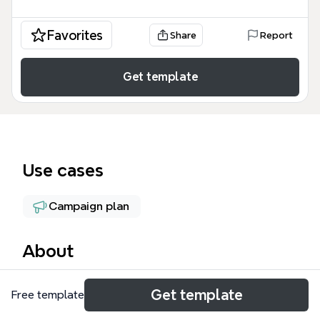
Favorites
Share
Report
Get template
Use cases
Campaign plan
About
Этот шаблон Тик ток mind map представляет
Get template
Free template
собой комплексную стратегию продвижения и
обучения в одной из самых динамичных