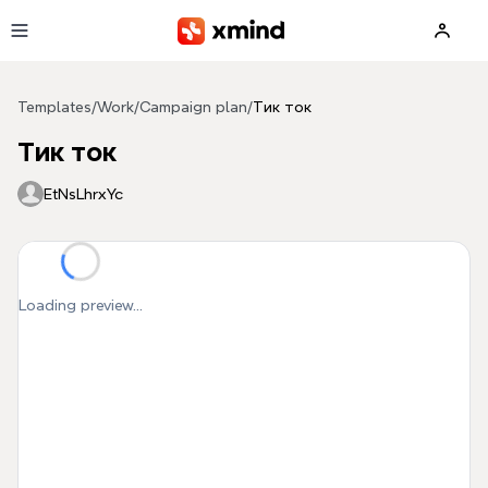
Skip to main content
Templates
/
Work
/
Campaign plan
/
Тик ток
Тик ток
EtNsLhrxYc
Loading preview...