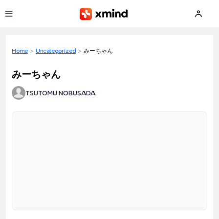
Skip to main content
Home
>
Uncategorized
>
みーちゃん
みーちゃん
TSUTOMU NOBUSADA
Loading preview...