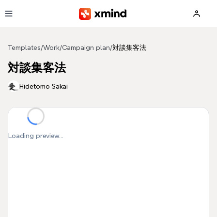
Skip to main content
Templates
/
Work
/
Campaign plan
/
対談集客法
対談集客法
Hidetomo Sakai
Loading preview...