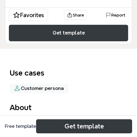
Favorites
Share
Report
Get template
Use cases
Customer persona
About
Анализ ЦА для таргета ВК шаблон — это
Get template
Free template
структурированный инструмент для
маркетологов и предпринимателей, включающий