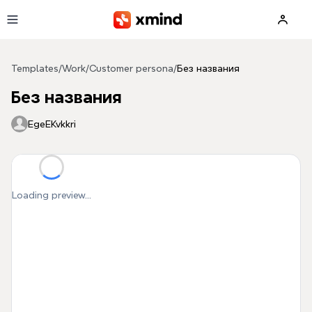
Skip to main content
Templates
/
Work
/
Customer persona
/
Без названия
Без названия
EgeEKvkkri
Loading preview...