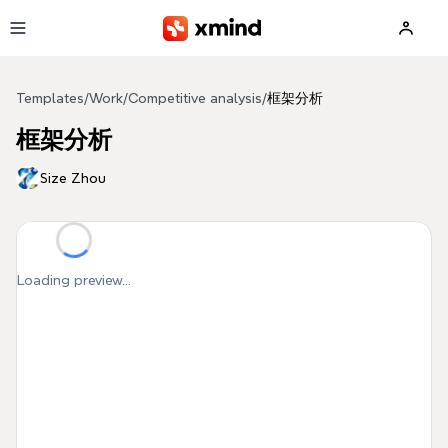
Skip to main content
Templates
/
Work
/
Competitive analysis
/
框架分析
框架分析
Size Zhou
Loading preview...