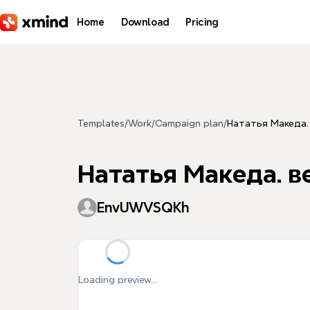
Skip to main content
Home
Download
Pricing
Templates
/
Work
/
Campaign plan
/
Нататья Македа.
Нататья Македа. в
EnvUWVSQKh
Loading preview...